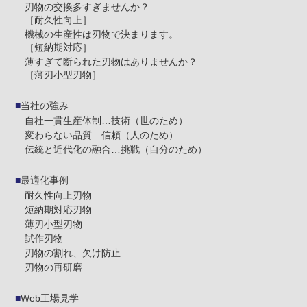
刃物の交換多すぎませんか？
［耐久性向上］
機械の生産性は刃物で決まります。
［短納期対応］
薄すぎて断られた刃物はありませんか？
［薄刃小型刃物］
当社の強み
自社一貫生産体制…技術（世のため）
変わらない品質…信頼（人のため）
伝統と近代化の融合…挑戦（自分のため）
最適化事例
耐久性向上刃物
短納期対応刃物
薄刃小型刃物
試作刃物
刃物の割れ、欠け防止
刃物の再研磨
Web工場見学