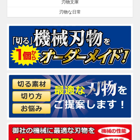
刃物文庫
刃物な日常