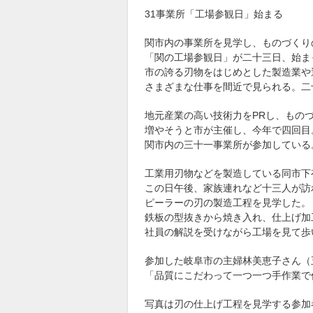
31事業所「工場参観日」始まる
関市内の事業所を見学し、ものづくり
「関の工場参観日」が二十三日、始ま
市の誇る刃物をはじめとした製造業や
さまざまな仕事を間近で見られる。二
地元産業の高い技術力をPRし、もの
増やそうと市が主催し、今年で四回目
関市内の三十一事業所が参加している
工業用刃物などを製造している同市下
この日午後、家族連れなど十三人が訪
ピーラーの刃の製造工程を見学した。
鉄板の型抜きから焼き入れ、仕上げ加
社員の解説を受けながら工場を見て歩
参加した岐阜市の主婦林美恵子さん（
「品質にこだわって一つ一つ手作業で
写真は刃の仕上げ工程を見学する参加