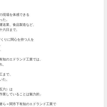
の現場を体感できる
った。
運送業、食品製造など、
十六日まで。
づくりに関心を持つ人を
。
。
有知のエドランド工業では、
れ、
工まで、
いた。
五六）は
作業していることは魅力的」
者ら＝関市下有知のエドランド工業で