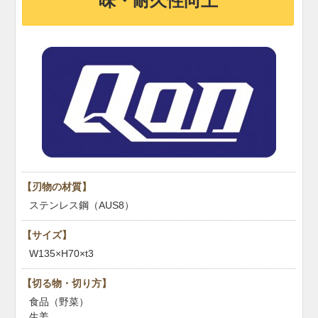
味・耐久性向上
【刃物の材質】
ステンレス鋼（AUS8）
【サイズ】
W135×H70×t3
【切る物・切り方】
食品（野菜）
生姜