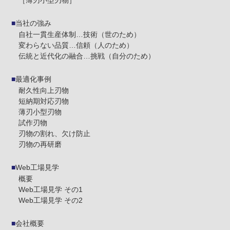
当社の強み
自社一貫生産体制…技術（世のため）
変わらない品質…信頼（人のため）
伝統と近代化の融合…挑戦（自分のため）
最適化事例
耐久性向上刃物
短納期対応刃物
薄刃小型刃物
試作刃物
刃物の割れ、欠け防止
刃物の再研磨
Web工場見学
概要
Web工場見学 その1
Web工場見学 その2
会社概要