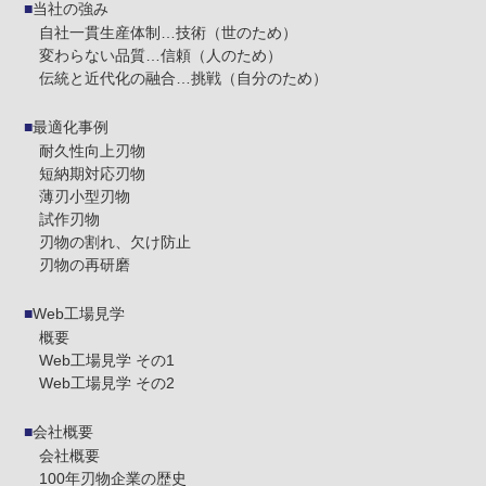
当社の強み
自社一貫生産体制…技術（世のため）
変わらない品質…信頼（人のため）
伝統と近代化の融合…挑戦（自分のため）
最適化事例
耐久性向上刃物
短納期対応刃物
薄刃小型刃物
試作刃物
刃物の割れ、欠け防止
刃物の再研磨
Web工場見学
概要
Web工場見学 その1
Web工場見学 その2
会社概要
会社概要
100年刃物企業の歴史