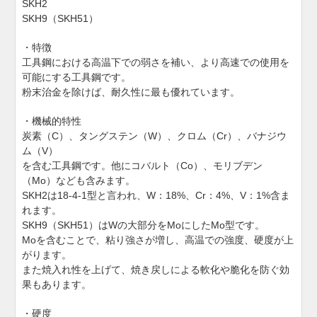
SKH2
SKH9（SKH51）
・特徴
工具鋼における高温下での弱さを補い、より高速での使用を
可能にする工具鋼です。
粉末治金を除けば、耐久性に最も優れています。
・機械的特性
炭素（C）、タングステン（W）、クロム（Cr）、バナジウ
ム（V）
を含む工具鋼です。他にコバルト（Co）、モリブデン
（Mo）なども含みます。
SKH2は18-4-1型と言われ、W：18%、Cr：4%、V：1%含ま
れます。
SKH9（SKH51）はWの大部分をMoにしたMo型です。
Moを含むことで、粘り強さが増し、高温での強度、硬度が上
がります。
また焼入れ性を上げて、焼き戻しによる軟化や脆化を防ぐ効
果もあります。
・硬度