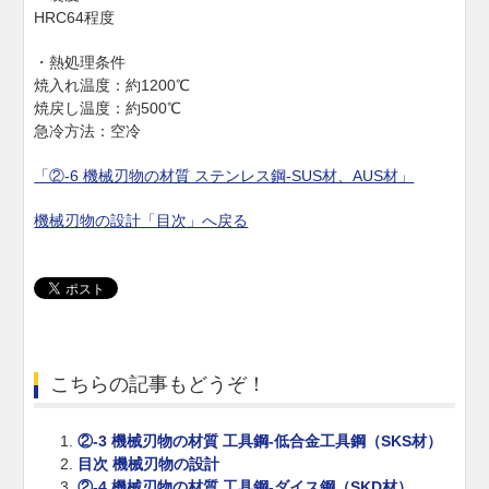
HRC64程度
・熱処理条件
焼入れ温度：約1200℃
焼戻し温度：約500℃
急冷方法：空冷
「②-6 機械刃物の材質 ステンレス鋼-SUS材、AUS材」
機械刃物の設計「目次」へ戻る
こちらの記事もどうぞ！
②-3 機械刃物の材質 工具鋼-低合金工具鋼（SKS材）
目次 機械刃物の設計
②-4 機械刃物の材質 工具鋼-ダイス鋼（SKD材）