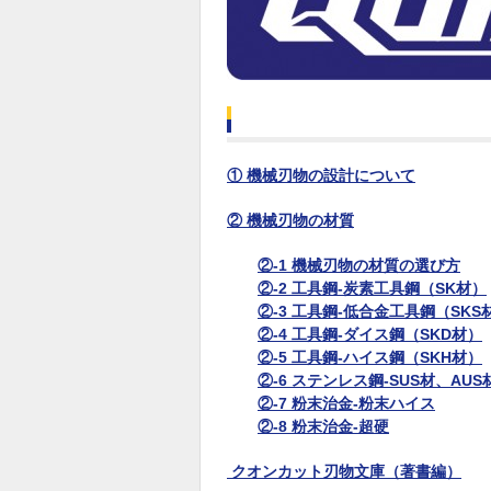
① 機械刃物の設計について
② 機械刃物の材質
②-1 機械刃物の材質の選び方
②-2 工具鋼-炭素工具鋼（SK材）
②-3 工具鋼-低合金工具鋼（SKS
②-4 工具鋼-ダイス鋼（SKD材）
②-5 工具鋼-ハイス鋼（SKH材）
②-6 ステンレス鋼-SUS材、AUS
②-7 粉末治金-粉末ハイス
②-8 粉末治金-超硬
クオンカット刃物文庫（著書編）