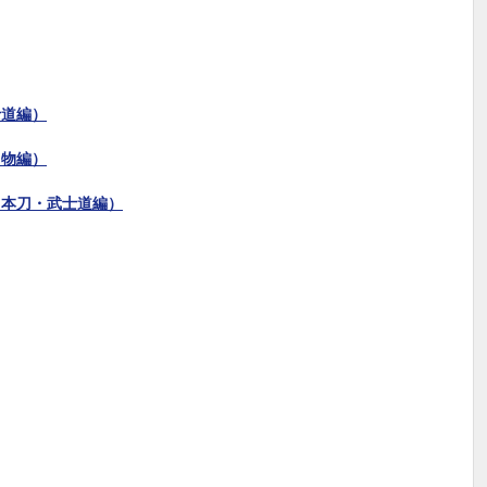
士道編）
刃物編）
日本刀・武士道編）