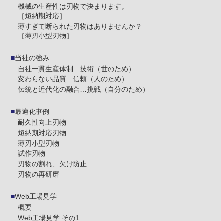
機械の生産性は刃物で決まります。
［短納期対応］
薄すぎて断られた刃物はありませんか？
［薄刃小型刃物］
当社の強み
自社一貫生産体制…技術（世のため）
変わらない品質…信頼（人のため）
伝統と近代化の融合…挑戦（自分のため）
最適化事例
耐久性向上刃物
短納期対応刃物
薄刃小型刃物
試作刃物
刃物の割れ、欠け防止
刃物の再研磨
Web工場見学
概要
Web工場見学 その1