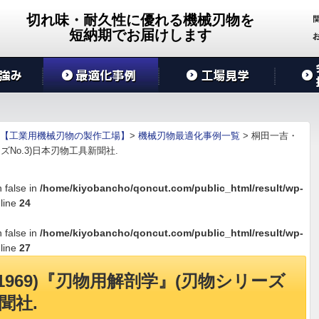
切れ味・耐久性に優れる機械刃物を
短納期でお届けします
【工業用機械刃物の製作工場】
>
機械刃物最適化事例一覧
>
桐田一吉・
ズNo.3)日本刃物工具新聞社.
n false in
/home/kiyobancho/qoncut.com/public_html/result/wp-
line
24
n false in
/home/kiyobancho/qoncut.com/public_html/result/wp-
line
27
1969)『刃物用解剖学』(刃物シリーズ
聞社.