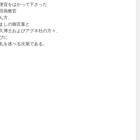
便宜をはかって下さった
田両教官
ん方、
ましの御言葉と
久博士およびアグネ社の方々、
びに
礼を述べる次第である。