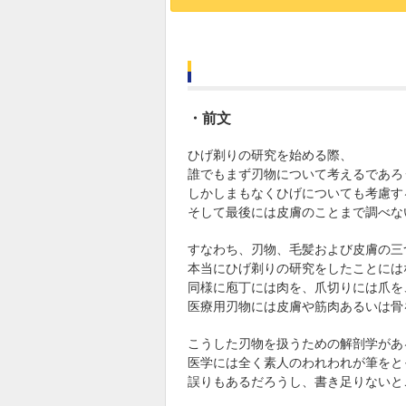
・前文
ひげ剃りの研究を始める際、
誰でもまず刃物について考えるであろ
しかしまもなくひげについても考慮す
そして最後には皮膚のことまで調べな
すなわち、刃物、毛髪および皮膚の三
本当にひげ剃りの研究をしたことには
同様に庖丁には肉を、爪切りには爪を
医療用刃物には皮膚や筋肉あるいは骨
こうした刃物を扱うための解剖学があ
医学には全く素人のわれわれが筆をと
誤りもあるだろうし、書き足りないと