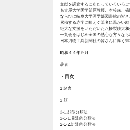
文献を調査するにあたっていろいろご
名古屋大学医学部原教授、本校森、篠
ならびに岐阜大学医学部図書館の皆さ
累積する赤字に喘えぐ筆者に温かい励
絶大な支援をいただいた八幡製鉄大和
一九会をはじめ全国の熱心な方々なら
日本刃物工具新聞社の皆さんに厚く御
昭和４４年９月
著者
・目次
1.諸言
2.顔
2-1.顔型分類法
2-1-1.目測的分類法
2-1-2.計測的分類法