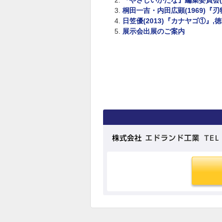
『やさしいかたな』編集委員会(
桐田一吉・内田広顕(1969)『
日笠優(2013)『カナヤゴ①』,
展示会出展のご案内