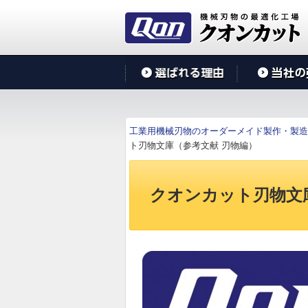
工業用機械刃物のオーダーメイド製作・製造
ト刃物文庫（参考文献 刃物編）
クオンカット刃物文