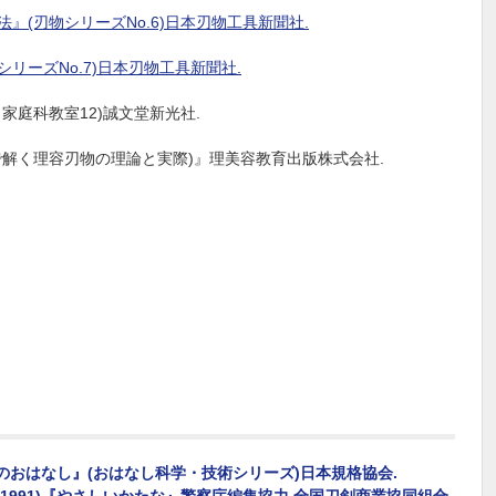
法』(刃物シリーズNo.6)日本刃物工具新聞社.
シリーズNo.7)日本刃物工具新聞社.
・家庭科教室12)誠文堂新光社.
学で解く理容刃物の理論と実際)』理美容教育出版株式会社.
物のおはなし』(おはなし科学・技術シリーズ)日本規格協会.