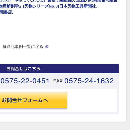
1991)『やさしいかたな』警察庁編集協力,全国刀剣商業協同組合.
刃物用解剖学』(刃物シリーズNo.3)日本刃物工具新聞社.
徳間書店.
最適化事例一覧に戻る