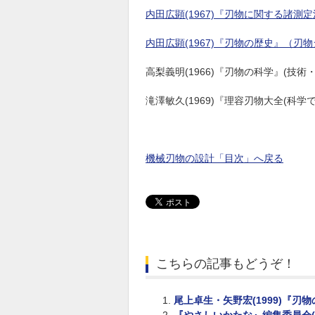
内田広顕(1967)『刃物に関する諸測定
内田広顕(1967)『刃物の歴史』（刃物
高梨義明(1966)『刃物の科学』(技術
滝澤敏久(1969)『理容刃物大全(科
機械刃物の設計「目次」へ戻る
こちらの記事もどうぞ！
尾上卓生・矢野宏(1999)『刃